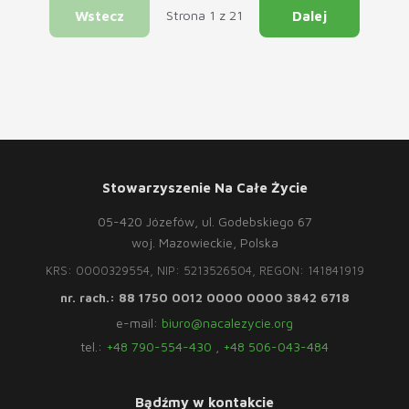
Wstecz
Dalej
Strona 1 z 21
Stowarzyszenie Na Całe Życie
05-420 Józefów, ul. Godebskiego 67
woj. Mazowieckie, Polska
KRS: 0000329554, NIP: 5213526504, REGON: 141841919
nr. rach.: 88 1750 0012 0000 0000 3842 6718
e-mail:
biuro@nacalezycie.org
tel.:
+48 790-554-430
,
+48 506-043-484
Bądźmy w kontakcie