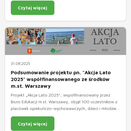
łączące rekreację, integrację oraz wypoczynek w
Czytaj więcej
otoczeniu natury.
31.08.2025
Podsumowanie projektu pn. "Akcja Lato
2025" współfinansowanego ze środków
m.st. Warszawy
Projekt „Akcja Lato 2025”, współfinansowany przez
Biuro Edukacji m.st. Warszawy, objął 100 uczestników z
placówek opiekuńczo-wychowawczych, dzieci i młodzież
zamieszkałą na terenie m.st. Warszawy oraz uczniów
warszawskich szkół. W realizację przedsięwzięcia
Czytaj więcej
zaangażowanych było także 8 wolontariuszy, którzy