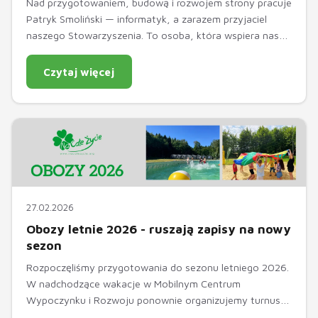
Nad przygotowaniem, budową i rozwojem strony pracuje
Patryk Smoliński — informatyk, a zarazem przyjaciel
naszego Stowarzyszenia. To osoba, która wspiera nas
nie tylko swoją wiedzą techniczną i umiejętnościami, ale
także ogromnym zaangażowaniem, cierpliwością i
Czytaj więcej
życzliwością. Taka współpraca ma dla nas szczególne
znaczenie, bo za stroną internetową stoją nie tylko
rozwiązania techniczne, ale przede wszystkim ludzie,
którzy chcą wspólnie budować coś wartościowego i
potrzebnego.
27.02.2026
Obozy letnie 2026 - ruszają zapisy na nowy
sezon
Rozpoczęliśmy przygotowania do sezonu letniego 2026.
W nadchodzące wakacje w Mobilnym Centrum
Wypoczynku i Rozwoju ponownie organizujemy turnusy
obozowe (Ogrodniki, woj. warmińsko-mazurskie),