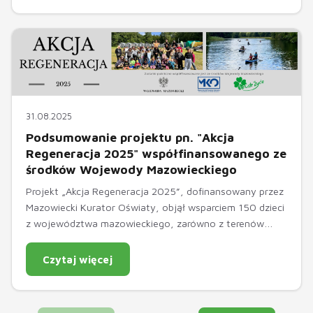
aktywnie wspierali uczestników podczas wszystkich
działań.
31.08.2025
Podsumowanie projektu pn. "Akcja
Regeneracja 2025" współfinansowanego ze
środków Wojewody Mazowieckiego
Projekt „Akcja Regeneracja 2025”, dofinansowany przez
Mazowiecki Kurator Oświaty, objął wsparciem 150 dzieci
z województwa mazowieckiego, zarówno z terenów
miejskich, jak i wiejskich. Program został przygotowany z
myślą o wszechstronnym rozwoju młodych uczestników,
Czytaj więcej
łącząc wypoczynek z edukacją i kształtowaniem
kompetencji społecznych.