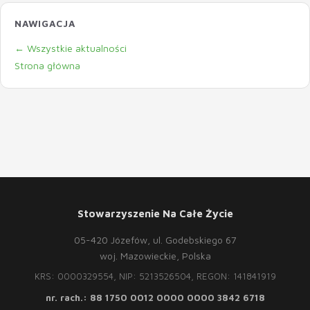
NAWIGACJA
← Wszystkie aktualności
Strona główna
Stowarzyszenie Na Całe Życie
05-420 Józefów, ul. Godebskiego 67
woj. Mazowieckie, Polska
KRS: 0000329554, NIP: 5213526504, REGON: 141841919
nr. rach.: 88 1750 0012 0000 0000 3842 6718