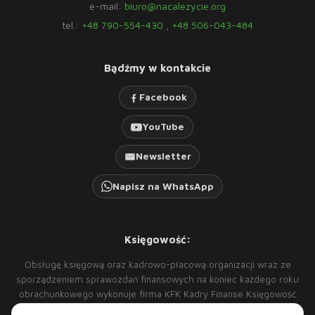
e-mail:
biuro@nacalezycie.org
tel.:
+48 790-554-430
,
+48 506-043-484
Bądźmy w kontakcie
Facebook
YouTube
Newsletter
Napisz na WhatsApp
Księgowość:
Obsługę księgową oraz kadrowo-płacową organizacji wraz ze
sporządzeniem sprawozdań finansowych na koniec każdego roku
obrachunkowego wykonuje firma KFK Kadry Finanse Księgowość
Sp. z o.o.