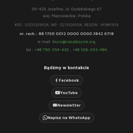
05-420 Józefów, ul. Godebskiego 67
woj. Mazowieckie, Polska
KRS: 0000329554, NIP: 5213526504, REGON: 141841919
nr. rach.: 88 1750 0012 0000 0000 3842 6718
e-mail:
biuro@nacalezycie.org
tel.:
+48 790-554-430
,
+48 506-043-484
Bądźmy w kontakcie
Facebook
YouTube
Newsletter
Napisz na WhatsApp