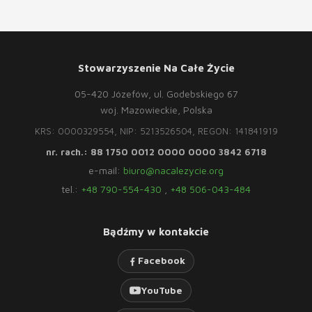
Stowarzyszenie Na Całe Życie
05-420 Józefów, ul. Godebskiego 67
woj. Mazowieckie, Polska
KRS: 0000329554, NIP: 5213526504, REGON: 141841919
nr. rach.: 88 1750 0012 0000 0000 3842 6718
e-mail:
biuro@nacalezycie.org
tel.:
+48 790-554-430
,
+48 506-043-484
Bądźmy w kontakcie
Facebook
YouTube